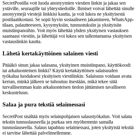
SecretPostilla voit luoda anonyymien viestien linkin ja jakaa sen
ystäville, seuraajille tai yhteystiedoille. Ihmiset voivat lähettää sinulle
anonyymejä viestejä linkkisi kautta, ja voit lukea ne yksityisestä
postilaatikostasi. Se sopii hyvin sosiaaliseen jakamiseen, WhatsApp-
tilaan, palautteeseen, kysymyksiin, tunnustuksiin ja yksityisiin
muistiinpanoihin. Voit myös lähettää yhden yksityisen vastauksen
saamaasi viestiin, ja lähettäjä voi lukea sen tallentamansa yksityisen
vastauslinkin kautta.
Lähetä kertakäyttöinen salainen viesti
Pitääkö sinun jakaa salasana, yksityinen muistiinpano, käyttökoodi
tai arkaluonteinen linkki? Käytä kertakäyttöisen salaisuuden
työkalua luodaksesi yksityisen viestilinkin. Salaisuus voidaan avata
kerran, minkä jälkeen se tuhoutuu itsestään, mikä tekee siitä
turvallisemman kuin arkaluonteisen tiedon jättämisen tavalliseen
keskusteluun.
Salaa ja pura tekstiä selaimessasi
SecretPost sisältää myös selainpohjaisen salaustyökalun. Voit salata
tekstin tunnuslauseella ja purkaa sen myöhemmin samalla
tunnuslauseella. Salaus tapahtuu selaimessasi, joten yksityistä tekstiä
ei tarvitse lähettää palvelimellemme.