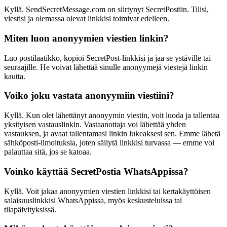
Kyllä. SendSecretMessage.com on siirtynyt SecretPostiin. Tilisi,
viestisi ja olemassa olevat linkkisi toimivat edelleen.
Miten luon anonyymien viestien linkin?
Luo postilaatikko, kopioi SecretPost-linkkisi ja jaa se ystäville tai
seuraajille. He voivat lähettää sinulle anonyymejä viestejä linkin
kautta.
Voiko joku vastata anonyymiin viestiini?
Kyllä. Kun olet lähettänyt anonyymin viestin, voit luoda ja tallentaa
yksityisen vastauslinkin. Vastaanottaja voi lähettää yhden
vastauksen, ja avaat tallentamasi linkin lukeaksesi sen. Emme lähetä
sähköposti-ilmoituksia, joten säilytä linkkisi turvassa — emme voi
palauttaa sitä, jos se katoaa.
Voinko käyttää SecretPostia WhatsAppissa?
Kyllä. Voit jakaa anonyymien viestien linkkisi tai kertakäyttöisen
salaisuuslinkkisi WhatsAppissa, myös keskusteluissa tai
tilapäivityksissä.