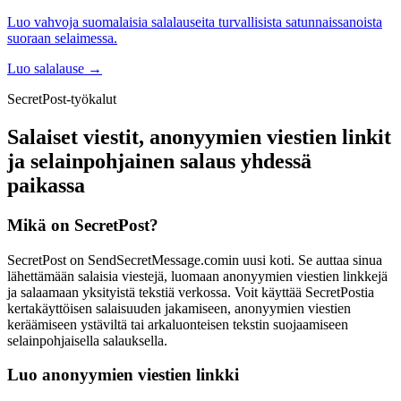
Luo vahvoja suomalaisia salalauseita turvallisista satunnaissanoista
suoraan selaimessa.
Luo salalause
→
SecretPost-työkalut
Salaiset viestit, anonyymien viestien linkit
ja selainpohjainen salaus yhdessä
paikassa
Mikä on SecretPost?
SecretPost on SendSecretMessage.comin uusi koti. Se auttaa sinua
lähettämään salaisia viestejä, luomaan anonyymien viestien linkkejä
ja salaamaan yksityistä tekstiä verkossa. Voit käyttää SecretPostia
kertakäyttöisen salaisuuden jakamiseen, anonyymien viestien
keräämiseen ystäviltä tai arkaluonteisen tekstin suojaamiseen
selainpohjaisella salauksella.
Luo anonyymien viestien linkki