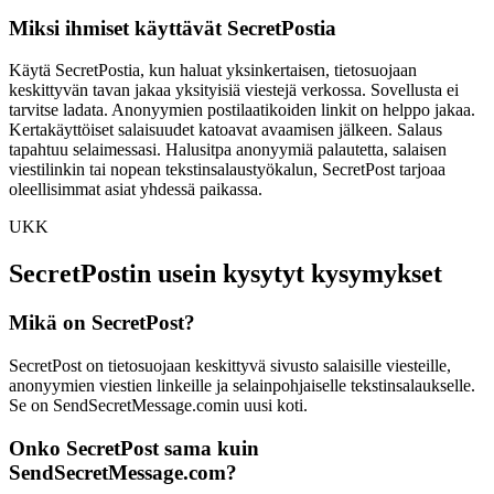
Miksi ihmiset käyttävät SecretPostia
Käytä SecretPostia, kun haluat yksinkertaisen, tietosuojaan
keskittyvän tavan jakaa yksityisiä viestejä verkossa. Sovellusta ei
tarvitse ladata. Anonyymien postilaatikoiden linkit on helppo jakaa.
Kertakäyttöiset salaisuudet katoavat avaamisen jälkeen. Salaus
tapahtuu selaimessasi. Halusitpa anonyymiä palautetta, salaisen
viestilinkin tai nopean tekstinsalaustyökalun, SecretPost tarjoaa
oleellisimmat asiat yhdessä paikassa.
UKK
SecretPostin usein kysytyt kysymykset
Mikä on SecretPost?
SecretPost on tietosuojaan keskittyvä sivusto salaisille viesteille,
anonyymien viestien linkeille ja selainpohjaiselle tekstinsalaukselle.
Se on SendSecretMessage.comin uusi koti.
Onko SecretPost sama kuin
SendSecretMessage.com?