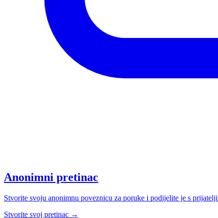
Anonimni pretinac
Stvorite svoju anonimnu poveznicu za poruke i podijelite je s prijate
Stvorite svoj pretinac
→