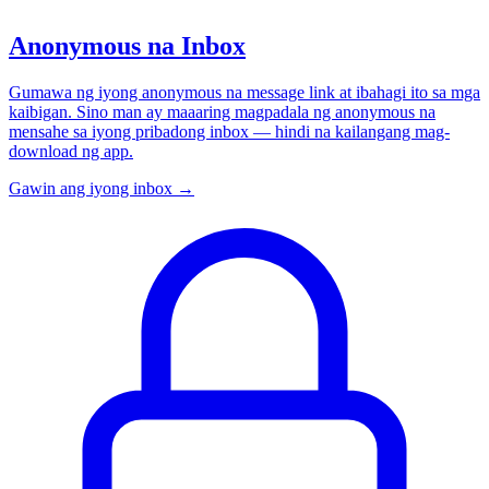
Anonymous na Inbox
Gumawa ng iyong anonymous na message link at ibahagi ito sa mga
kaibigan. Sino man ay maaaring magpadala ng anonymous na
mensahe sa iyong pribadong inbox — hindi na kailangang mag-
download ng app.
Gawin ang iyong inbox
→