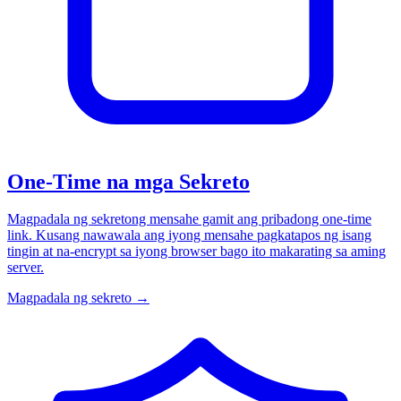
One-Time na mga Sekreto
Magpadala ng sekretong mensahe gamit ang pribadong one-time
link. Kusang nawawala ang iyong mensahe pagkatapos ng isang
tingin at na-encrypt sa iyong browser bago ito makarating sa aming
server.
Magpadala ng sekreto
→