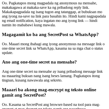
Oo. Pagkatapos mong magpadala ng anonymous na mensahe,
makakagawa at makaka-save ka ng pribadong reply link.
Makakapagpadala ng isang tugon ang tatanggap, at bubuksan mo
ang iyong na-save na link para basahin ito. Hindi kami nagpapadala
ng email notification, kaya ingatan mo ang iyong link — hindi
namin ito mababawi kung mawala.
Magagamit ko ba ang SecretPost sa WhatsApp?
Oo. Maaari mong ibahagi ang iyong anonymous na message link o
one-time secret link sa WhatsApp, kasama na sa mga chat o status
update.
Ano ang one-time secret na mensahe?
Ang one-time secret na mensahe ay isang pribadong message link
na maaaring buksan nang isang beses lamang. Pagkatapos itong
tingnan, kusang nawawala ang sekreto.
Maaari ba akong mag-encrypt ng teksto online
gamit ang SecretPost?
Oo. Kasama sa SecretPost ang browser-based na tool para mag-
encrypt at mag-decrypt ng teksto gamit ang passphrase.