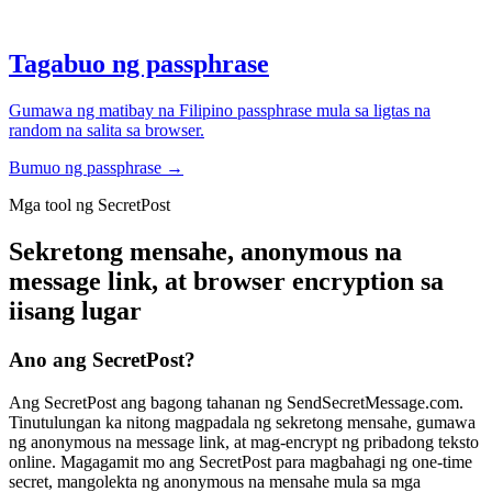
Tagabuo ng passphrase
Gumawa ng matibay na Filipino passphrase mula sa ligtas na
random na salita sa browser.
Bumuo ng passphrase
→
Mga tool ng SecretPost
Sekretong mensahe, anonymous na
message link, at browser encryption sa
iisang lugar
Ano ang SecretPost?
Ang SecretPost ang bagong tahanan ng SendSecretMessage.com.
Tinutulungan ka nitong magpadala ng sekretong mensahe, gumawa
ng anonymous na message link, at mag-encrypt ng pribadong teksto
online. Magagamit mo ang SecretPost para magbahagi ng one-time
secret, mangolekta ng anonymous na mensahe mula sa mga