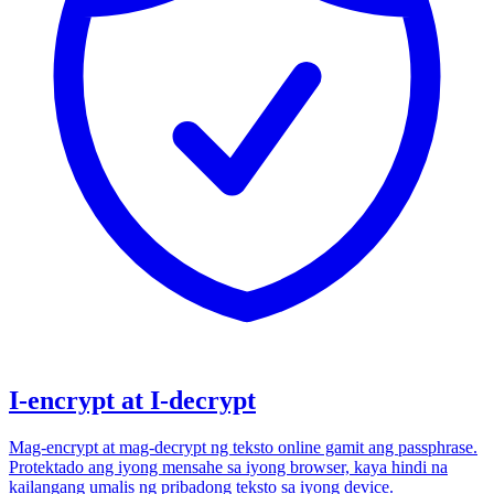
I-encrypt at I-decrypt
Mag-encrypt at mag-decrypt ng teksto online gamit ang passphrase.
Protektado ang iyong mensahe sa iyong browser, kaya hindi na
kailangang umalis ng pribadong teksto sa iyong device.