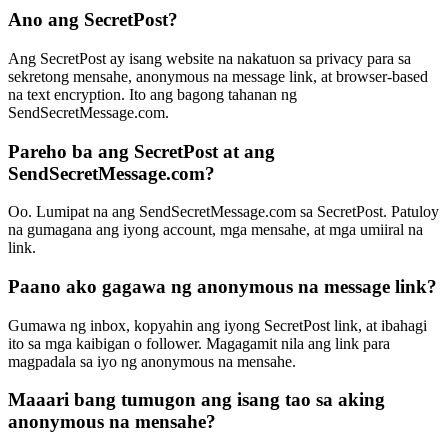
Ano ang SecretPost?
Ang SecretPost ay isang website na nakatuon sa privacy para sa
sekretong mensahe, anonymous na message link, at browser-based
na text encryption. Ito ang bagong tahanan ng
SendSecretMessage.com.
Pareho ba ang SecretPost at ang
SendSecretMessage.com?
Oo. Lumipat na ang SendSecretMessage.com sa SecretPost. Patuloy
na gumagana ang iyong account, mga mensahe, at mga umiiral na
link.
Paano ako gagawa ng anonymous na message link?
Gumawa ng inbox, kopyahin ang iyong SecretPost link, at ibahagi
ito sa mga kaibigan o follower. Magagamit nila ang link para
magpadala sa iyo ng anonymous na mensahe.
Maaari bang tumugon ang isang tao sa aking
anonymous na mensahe?