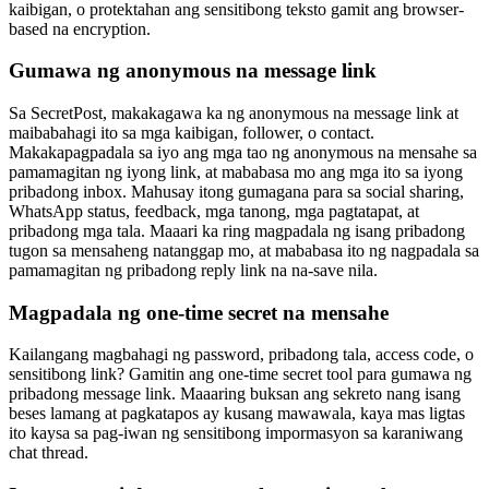
kaibigan, o protektahan ang sensitibong teksto gamit ang browser-
based na encryption.
Gumawa ng anonymous na message link
Sa SecretPost, makakagawa ka ng anonymous na message link at
maibabahagi ito sa mga kaibigan, follower, o contact.
Makakapagpadala sa iyo ang mga tao ng anonymous na mensahe sa
pamamagitan ng iyong link, at mababasa mo ang mga ito sa iyong
pribadong inbox. Mahusay itong gumagana para sa social sharing,
WhatsApp status, feedback, mga tanong, mga pagtatapat, at
pribadong mga tala. Maaari ka ring magpadala ng isang pribadong
tugon sa mensaheng natanggap mo, at mababasa ito ng nagpadala sa
pamamagitan ng pribadong reply link na na-save nila.
Magpadala ng one-time secret na mensahe
Kailangang magbahagi ng password, pribadong tala, access code, o
sensitibong link? Gamitin ang one-time secret tool para gumawa ng
pribadong message link. Maaaring buksan ang sekreto nang isang
beses lamang at pagkatapos ay kusang mawawala, kaya mas ligtas
ito kaysa sa pag-iwan ng sensitibong impormasyon sa karaniwang
chat thread.