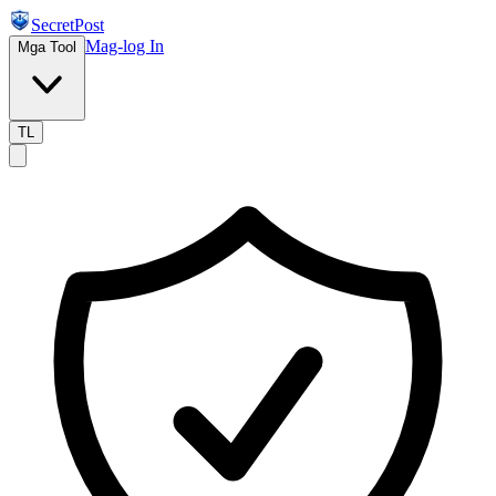
SecretPost
Mag-log In
Mga Tool
TL