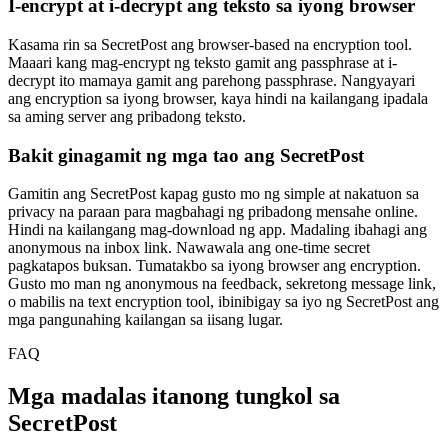
I-encrypt at i-decrypt ang teksto sa iyong browser
Kasama rin sa SecretPost ang browser-based na encryption tool.
Maaari kang mag-encrypt ng teksto gamit ang passphrase at i-
decrypt ito mamaya gamit ang parehong passphrase. Nangyayari
ang encryption sa iyong browser, kaya hindi na kailangang ipadala
sa aming server ang pribadong teksto.
Bakit ginagamit ng mga tao ang SecretPost
Gamitin ang SecretPost kapag gusto mo ng simple at nakatuon sa
privacy na paraan para magbahagi ng pribadong mensahe online.
Hindi na kailangang mag-download ng app. Madaling ibahagi ang
anonymous na inbox link. Nawawala ang one-time secret
pagkatapos buksan. Tumatakbo sa iyong browser ang encryption.
Gusto mo man ng anonymous na feedback, sekretong message link,
o mabilis na text encryption tool, ibinibigay sa iyo ng SecretPost ang
mga pangunahing kailangan sa iisang lugar.
FAQ
Mga madalas itanong tungkol sa
SecretPost