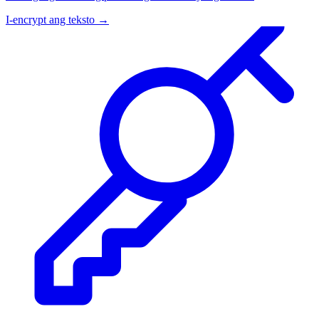
I-encrypt ang teksto
→