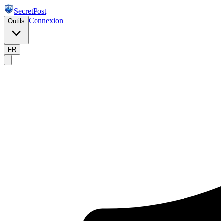
SecretPost
Connexion
Outils
FR